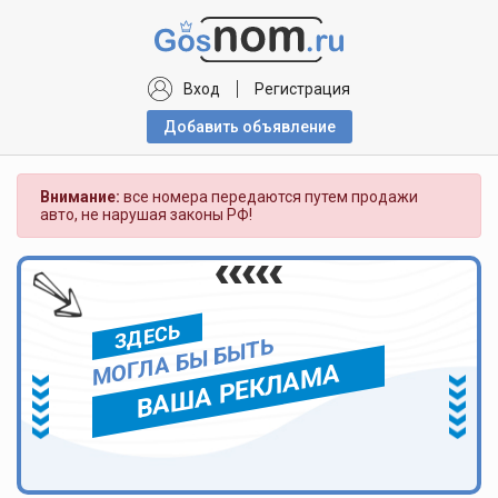
Вход
Регистрация
Добавить объявлениe
Внимание:
все номера передаются путем продажи
авто, не нарушая законы РФ!
ЗДЕСЬ
МОГЛА БЫ БЫТЬ
ВАША РЕКЛАМА