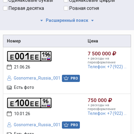
Одинаковые буквы
Одинаковые цифры
Первая десятка
Ровная сотня
Расширенный поиск
Номер
Цена
7 500 000
0
0
1
1
9
6
e
e
e
+ расходы на
RUS
переоформление
Телефон: +7 (922) ...
21.06.26
Gosnomera_Russia_001
PRO
Есть фото
750 000
1
0
0
9
6
e
e
e
+ расходы на
RUS
переоформление
Телефон: +7 (922) ...
10.01.26
Gosnomera_Russia_001
PRO
Есть фото