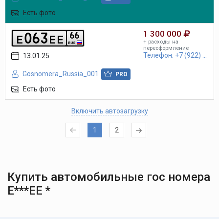
Есть фото
1 300 000
0
6
3
6
6
e
e
e
+ расходы на
RUS
переоформление
Телефон: +7 (922) ...
13.01.25
Gosnomera_Russia_001
PRO
Есть фото
Включить автозагрузку
1
2
Купить автомобильные гос номера
Е***ЕЕ *