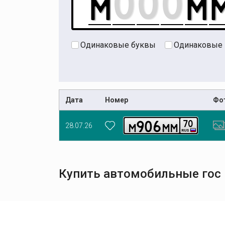
Одинаковые буквы
Одинаковые
Дата
Номер
Фо
9
0
6
7
0
m
m
m
28.07.26
RUS
Купить автомобильные гос