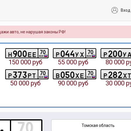
Вход
ажи авто, не нарушая законы РФ!
9
0
0
0
4
4
2
0
0
7
0
7
0
h
e
e
p
y
x
p
y
RUS
RUS
150 000 руб
55 000 руб
80 000 р
3
7
3
0
5
0
2
8
2
7
0
7
0
p
p
t
b
x
e
p
x
RUS
RUS
50 000 руб
90 000 руб
30 000 р
Томская область