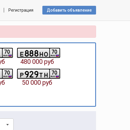
Регистрация
Добавить объявлениe
8
8
8
7
0
7
0
a
e
h
o
RUS
RUS
уб
480 000 руб
9
2
9
7
0
7
0
t
p
t
h
RUS
RUS
уб
50 000 руб