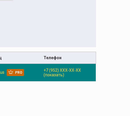
ц
Телефон
+7 (952) XXX-XX-XX
us
PRO
(показать)