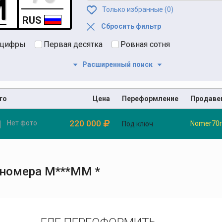
Только избранные (
0
)
RUS
Сбросить фильтр
 цифры
Первая десятка
Ровная сотня
Расширенный поиск
то
Цена
Переформление
Продаве
220 000
Нет фото
Nomer70r
Под ключ
 номера М***ММ *