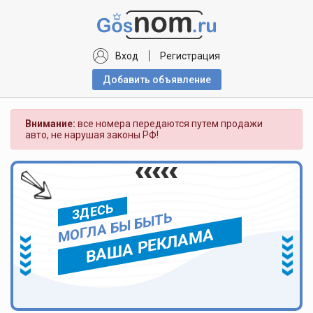
Вход
Регистрация
Добавить объявлениe
Внимание:
все номера передаются путем продажи
авто, не нарушая законы РФ!
ЗДЕСЬ
МОГЛА БЫ БЫТЬ
ВАША РЕКЛАМА