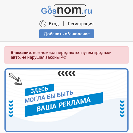
Вход
Регистрация
Добавить объявлениe
Внимание:
все номера передаются путем продажи
авто, не нарушая законы РФ!
ЗДЕСЬ
МОГЛА БЫ БЫТЬ
ВАША РЕКЛАМА