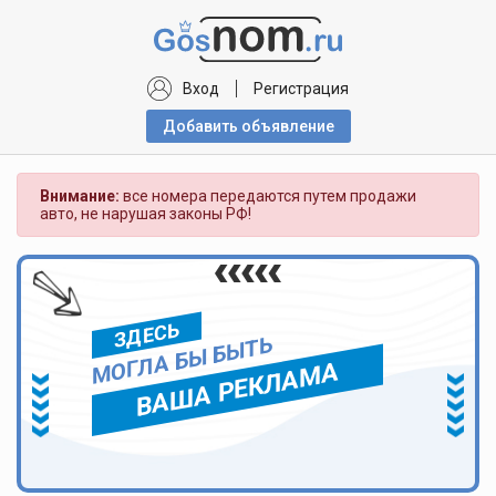
Вход
Регистрация
Добавить объявлениe
Внимание:
все номера передаются путем продажи
авто, не нарушая законы РФ!
ЗДЕСЬ
МОГЛА БЫ БЫТЬ
ВАША РЕКЛАМА