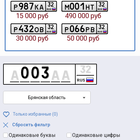
9
8
7
0
0
1
3
2
3
2
p
k
a
m
h
t
RUS
RUS
15 000 руб
490 000 руб
4
3
2
0
6
6
3
2
3
2
p
o
b
p
p
b
RUS
RUS
30 000 руб
50 000 руб
RUS
Брянская область
Только избранные (
0
)
Сбросить фильтр
Одинаковые буквы
Одинаковые цифры