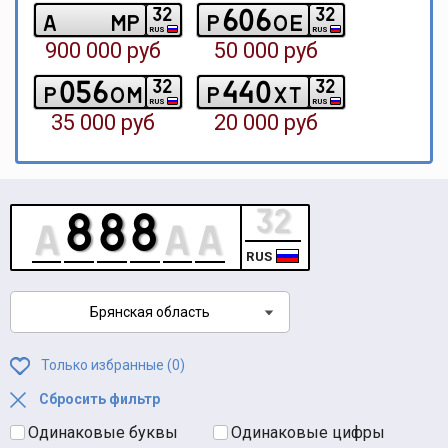
6
0
6
3
2
3
2
a
m
p
p
o
e
RUS
RUS
900 000 руб
50 000 руб
0
5
6
4
4
0
3
2
3
2
p
o
m
p
x
t
RUS
RUS
35 000 руб
20 000 руб
RUS
Брянская область
Только избранные (
0
)
Сбросить фильтр
Одинаковые буквы
Одинаковые цифры