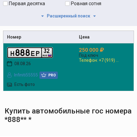
Первая десятка
Ровная сотня
Расширенный поиск
Номер
Цена
250 000
8
8
8
3
2
h
e
p
Под ключ
RUS
Телефон: +7 (919) ...
08.08.26
Infiniti55555
PRO
Есть фото
Купить автомобильные гос номера
*888** *