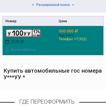
Расширенный поиск
Номер
Цена
500 000
1
0
0
1
7
4
y
y
y
Под ключ
RUS
Телефон: +7 (922) ...
27.05.25
NomerokBlatnoy
Купить автомобильные гос номера
У***УУ *
ГДЕ ПЕРЕОФОРМИТЬ