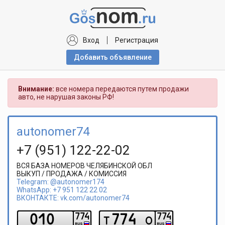
Вход
Регистрация
Добавить объявлениe
Внимание:
все номера передаются путем продажи
авто, не нарушая законы РФ!
autonomer74
+7 (951) 122-22-02
ВСЯ БАЗА НОМЕРОВ ЧЕЛЯБИНСКОЙ ОБЛ
ВЫКУП / ПРОДАЖА / КОМИССИЯ
Telegram: @autonomer174
WhatsApp: +7 951 122 22 02
ВКОНТАКТЕ: vk.com/autonomer74
0
1
0
7
7
4
7
7
4
7
7
4
t
o
RUS
RUS