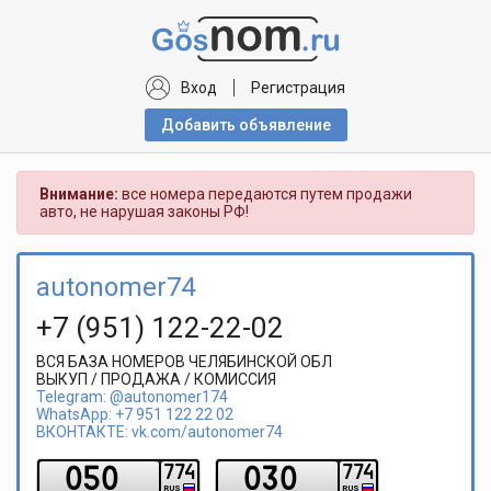
Вход
Регистрация
Добавить объявлениe
Внимание:
все номера передаются путем продажи
авто, не нарушая законы РФ!
autonomer74
+7 (951) 122-22-02
ВСЯ БАЗА НОМЕРОВ ЧЕЛЯБИНСКОЙ ОБЛ
ВЫКУП / ПРОДАЖА / КОМИССИЯ
Telegram: @autonomer174
WhatsApp: +7 951 122 22 02
ВКОНТАКТЕ: vk.com/autonomer74
0
5
0
0
3
0
7
7
4
7
7
4
RUS
RUS