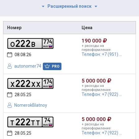
Расширенный поиск
Номер
Цена
190 000
2
2
2
7
7
4
o
b
+ расходы на
RUS
переоформление
Телефон: +7 (951) ...
08.08.26
autonomer74
PRO
5 000 000
2
2
2
1
7
4
x
x
x
+ расходы на
RUS
переоформление
Телефон: +7 (922) ...
28.05.25
NomerokBlatnoy
5 000 000
2
2
2
7
4
t
t
t
+ расходы на
RUS
переоформление
Телефон: +7 (922) ...
28.05.25