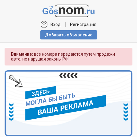
Вход
Регистрация
Добавить объявлениe
Внимание:
все номера передаются путем продажи
авто, не нарушая законы РФ!
ЗДЕСЬ
МОГЛА БЫ БЫТЬ
ВАША РЕКЛАМА