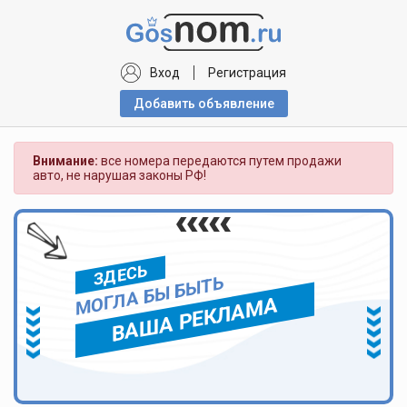
Вход
Регистрация
Добавить объявлениe
Внимание:
все номера передаются путем продажи
авто, не нарушая законы РФ!
ЗДЕСЬ
МОГЛА БЫ БЫТЬ
ВАША РЕКЛАМА