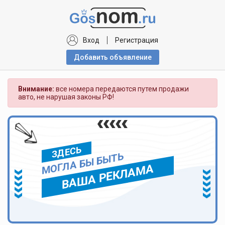
Вход
Регистрация
Добавить объявлениe
Внимание:
все номера передаются путем продажи
авто, не нарушая законы РФ!
ЗДЕСЬ
МОГЛА БЫ БЫТЬ
ВАША РЕКЛАМА