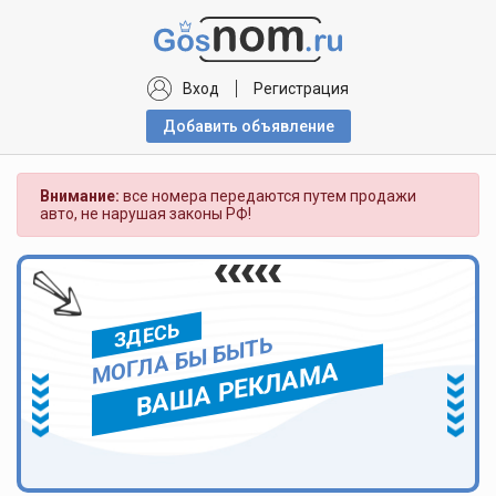
Вход
Регистрация
Добавить объявлениe
Внимание:
все номера передаются путем продажи
авто, не нарушая законы РФ!
ЗДЕСЬ
МОГЛА БЫ БЫТЬ
ВАША РЕКЛАМА