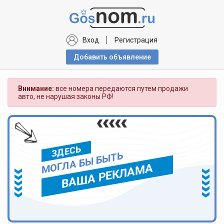
Вход
Регистрация
Добавить объявлениe
Внимание:
все номера передаются путем продажи
авто, не нарушая законы РФ!
ЗДЕСЬ
МОГЛА БЫ БЫТЬ
ВАША РЕКЛАМА