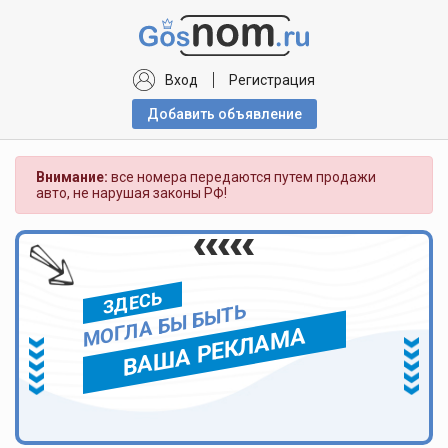
Вход
Регистрация
Добавить объявлениe
Внимание:
все номера передаются путем продажи
авто, не нарушая законы РФ!
ЗДЕСЬ
МОГЛА БЫ БЫТЬ
ВАША РЕКЛАМА