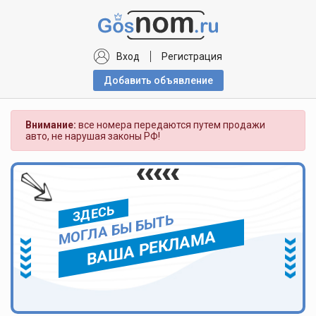
Вход
Регистрация
Добавить объявлениe
Внимание:
все номера передаются путем продажи
авто, не нарушая законы РФ!
ЗДЕСЬ
МОГЛА БЫ БЫТЬ
ВАША РЕКЛАМА