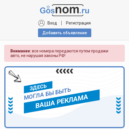
Вход
Регистрация
Добавить объявлениe
Внимание:
все номера передаются путем продажи
авто, не нарушая законы РФ!
ЗДЕСЬ
МОГЛА БЫ БЫТЬ
ВАША РЕКЛАМА