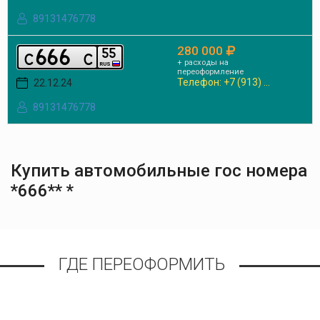
89131476778
280 000
6
6
6
5
5
c
c
+ расходы на
RUS
переоформление
Телефон: +7 (913) ...
22.12.24
89131476778
Купить автомобильные гос номера
*666** *
ГДЕ ПЕРЕОФОРМИТЬ