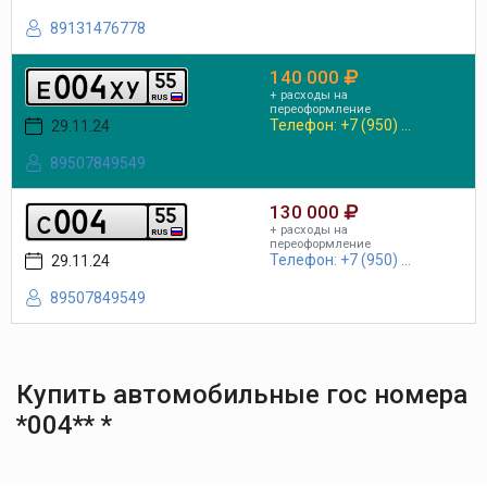
89131476778
140 000
0
0
4
5
5
e
x
y
+ расходы на
RUS
переоформление
Телефон: +7 (950) ...
29.11.24
89507849549
130 000
0
0
4
5
5
c
+ расходы на
RUS
переоформление
Телефон: +7 (950) ...
29.11.24
89507849549
Купить автомобильные гос номера
*004** *