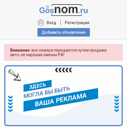
Вход
Регистрация
Добавить объявлениe
Внимание:
все номера передаются путем продажи
авто, не нарушая законы РФ!
ЗДЕСЬ
МОГЛА БЫ БЫТЬ
ВАША РЕКЛАМА