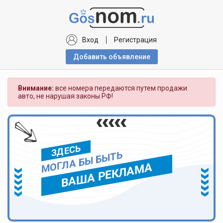
Вход
Регистрация
Добавить объявлениe
Внимание:
все номера передаются путем продажи
авто, не нарушая законы РФ!
ЗДЕСЬ
МОГЛА БЫ БЫТЬ
ВАША РЕКЛАМА