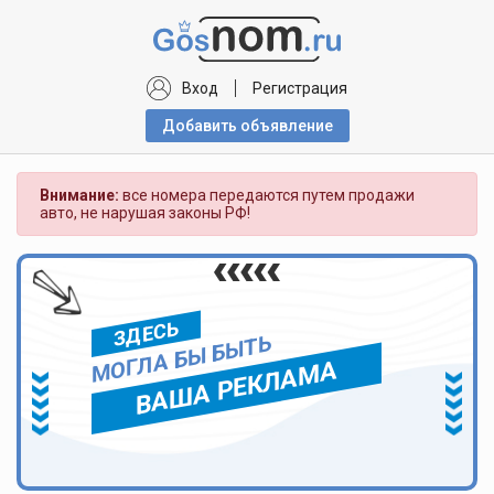
Вход
Регистрация
Добавить объявлениe
Внимание:
все номера передаются путем продажи
авто, не нарушая законы РФ!
ЗДЕСЬ
МОГЛА БЫ БЫТЬ
ВАША РЕКЛАМА