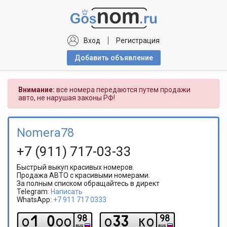
Вход
Регистрация
Добавить объявлениe
Внимание:
все номера передаются путем продажи
авто, не нарушая законы РФ!
Nomera78
+7 (911) 717-03-33
Быстрый выкуп красивых номеров.
Продажа АВТО с красивыми номерами.
За полным списком обращайтесь в директ
Telegram:
Написать
WhatsApp:
‪+7 911 717 0333
1
0
3
3
9
8
9
8
o
o
o
o
k
o
RUS
RUS