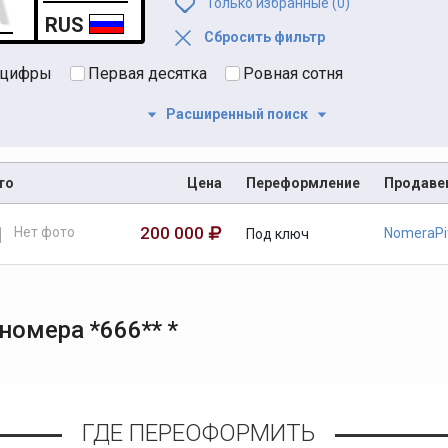
Только избранные (
0
)
RUS
Сбросить фильтр
 цифры
Первая десятка
Ровная сотня
Расширенный поиск
то
Цена
Переформление
Продаве
200 000
Нет фото
NomeraPi
Под ключ
омера *666** *
ГДЕ ПЕРЕОФОРМИТЬ