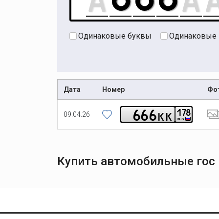
Одинаковые буквы
Одинаковые
Дата
Номер
Фо
6
6
6
1
7
8
k
k
09.04.26
RUS
Купить автомобильные гос н