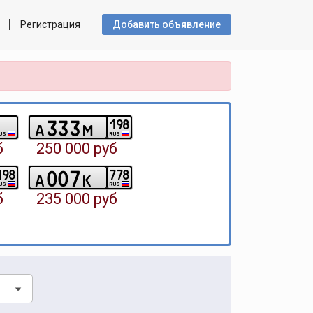
Регистрация
Добавить объявлениe
3
3
3
1
9
8
a
m
US
RUS
б
250 000 руб
0
0
7
1
9
8
7
7
8
a
k
US
RUS
б
235 000 руб