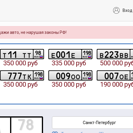
Вход
ажи авто, не нарушая законы РФ!
1
1
0
0
1
2
2
3
9
8
1
9
8
t
t
t
e
e
b
b
b
RUS
RUS
R
350 000 руб
335 000 руб
500 000 ру
7
7
7
0
0
9
0
0
7
1
9
8
1
9
8
t
k
o
o
o
e
RUS
RUS
R
350 000 руб
350 000 руб
190 000 ру
Санкт-Петербург