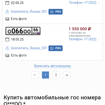
Телефон: +7 (922) ...
02.06.25
Gosnomera_Russia_001
PRO
Есть фото
1 550 000
0
6
6
6
6
o
o
o
+ расходы на
RUS
переоформление
Телефон: +7 (922) ...
18.05.25
Gosnomera_Russia_001
PRO
Есть фото
Включить автозагрузку
1
2
Купить автомобильные гос номера
О***ОО *