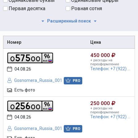
Одинаковые буквы
Одинаковые цифры
Первая десятка
Ровная сотня
Расширенный поиск
Номер
Цена
450 000
5
7
5
9
6
o
o
o
+ расходы на
RUS
переоформление
Телефон: +7 (922) ...
04.08.26
Gosnomera_Russia_001
PRO
Есть фото
250 000
2
5
6
9
6
o
o
o
+ расходы на
RUS
переоформление
Телефон: +7 (922) ...
04.08.26
Gosnomera_Russia_001
PRO
Есть фото