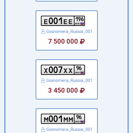
0
0
1
1
9
6
e
e
e
RUS
Gosnomera_Russia_001
7 500 000
0
0
7
9
6
x
x
x
RUS
Gosnomera_Russia_001
3 450 000
0
0
1
9
6
m
m
m
RUS
Gosnomera_Russia_001