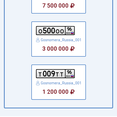
7 500 000
5
0
0
9
6
o
o
o
RUS
Gosnomera_Russia_001
3 000 000
0
0
9
9
6
t
t
t
RUS
Gosnomera_Russia_001
1 200 000