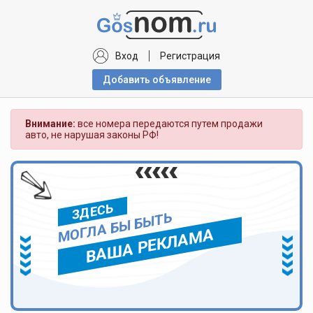
Вход
Регистрация
Добавить объявлениe
Внимание:
все номера передаются путем продажи
авто, не нарушая законы РФ!
ЗДЕСЬ
МОГЛА БЫ БЫТЬ
ВАША РЕКЛАМА