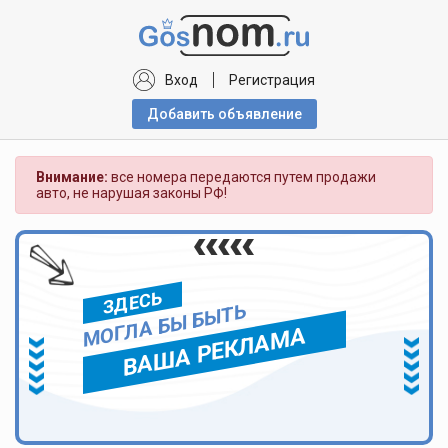
Вход
Регистрация
Добавить объявлениe
Внимание:
все номера передаются путем продажи
авто, не нарушая законы РФ!
ЗДЕСЬ
МОГЛА БЫ БЫТЬ
ВАША РЕКЛАМА