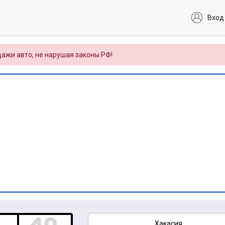
Вход
ажи авто, не нарушая законы РФ!
Хакасия