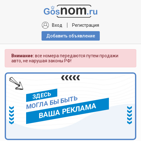
Вход
Регистрация
Добавить объявлениe
Внимание:
все номера передаются путем продажи
авто, не нарушая законы РФ!
ЗДЕСЬ
МОГЛА БЫ БЫТЬ
ВАША РЕКЛАМА