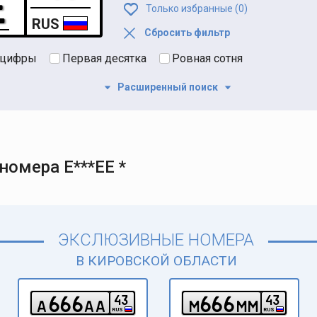
Только избранные (
0
)
RUS
Сбросить фильтр
 цифры
Первая десятка
Ровная сотня
Расширенный поиск
омера Е***ЕЕ *
ЭКСЛЮЗИВНЫЕ НОМЕРА
В КИРОВСКОЙ ОБЛАСТИ
6
6
6
6
6
6
4
3
4
3
a
a
a
m
m
m
RUS
RUS