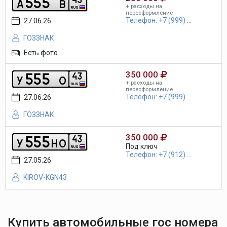
5
5
5
a
b
+ расходы на
RUS
переоформление
Телефон: +7 (999) ...
27.06.26
ГОЗЗНАК
Есть фото
350 000
5
5
5
4
3
y
o
+ расходы на
RUS
переоформление
Телефон: +7 (999) ...
27.06.26
ГОЗЗНАК
350 000
5
5
5
4
3
y
h
o
Под ключ
RUS
Телефон: +7 (912) ...
27.05.26
KIROV-KGN43
Купить автомобильные гос номера