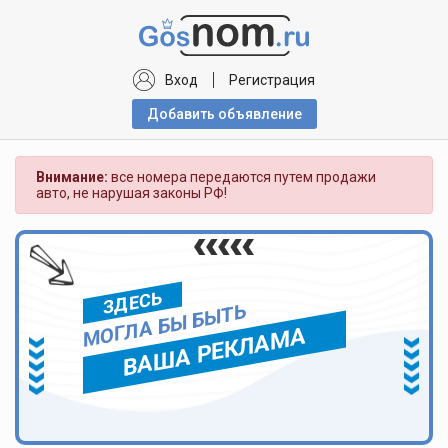
Вход
Регистрация
Добавить объявлениe
Внимание:
все номера передаются путем продажи
авто, не нарушая законы РФ!
ЗДЕСЬ
МОГЛА БЫ БЫТЬ
ВАША РЕКЛАМА