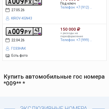
0
0
9
a
p
x
Под ключ
RUS
Телефон: +7 (912) ...
27.05.26
KIROV-KGN43
150 000
0
0
9
4
3
a
p
y
+ расходы на
RUS
переоформление
Телефон: +7 (999) ...
22.04.26
ГОЗЗНАК
Есть фото
Купить автомобильные гос номера
*009** *
ЭКСЛЮЗИВНЫЕ НОМЕРА