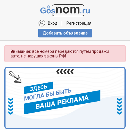
Вход
Регистрация
Добавить объявлениe
Внимание:
все номера передаются путем продажи
авто, не нарушая законы РФ!
ЗДЕСЬ
МОГЛА БЫ БЫТЬ
ВАША РЕКЛАМА