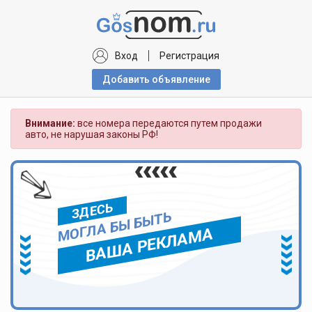
Вход
Регистрация
Добавить объявлениe
Внимание:
все номера передаются путем продажи
авто, не нарушая законы РФ!
ЗДЕСЬ
МОГЛА БЫ БЫТЬ
ВАША РЕКЛАМА