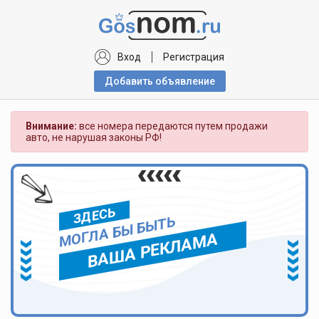
Вход
Регистрация
Добавить объявлениe
Внимание:
все номера передаются путем продажи
авто, не нарушая законы РФ!
ЗДЕСЬ
МОГЛА БЫ БЫТЬ
ВАША РЕКЛАМА