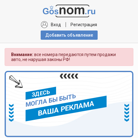
Вход
Регистрация
Добавить объявлениe
Внимание:
все номера передаются путем продажи
авто, не нарушая законы РФ!
ЗДЕСЬ
МОГЛА БЫ БЫТЬ
ВАША РЕКЛАМА