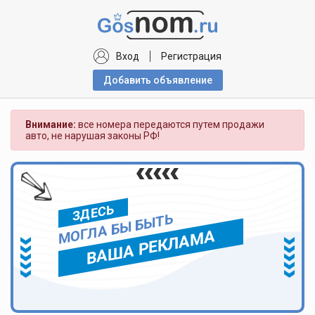
Вход
Регистрация
Добавить объявлениe
Внимание:
все номера передаются путем продажи
авто, не нарушая законы РФ!
ЗДЕСЬ
МОГЛА БЫ БЫТЬ
ВАША РЕКЛАМА