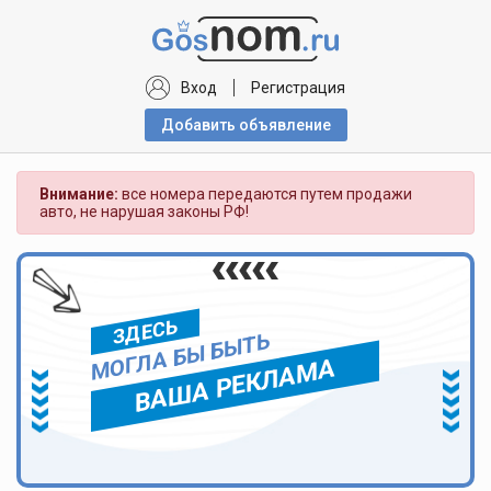
Вход
Регистрация
Добавить объявлениe
Внимание:
все номера передаются путем продажи
авто, не нарушая законы РФ!
ЗДЕСЬ
МОГЛА БЫ БЫТЬ
ВАША РЕКЛАМА