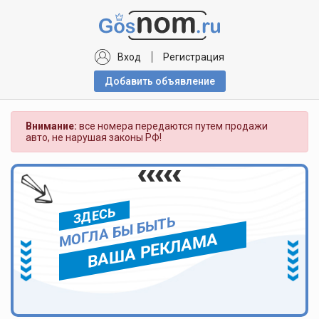
Вход
Регистрация
Добавить объявлениe
Внимание:
все номера передаются путем продажи
авто, не нарушая законы РФ!
ЗДЕСЬ
МОГЛА БЫ БЫТЬ
ВАША РЕКЛАМА