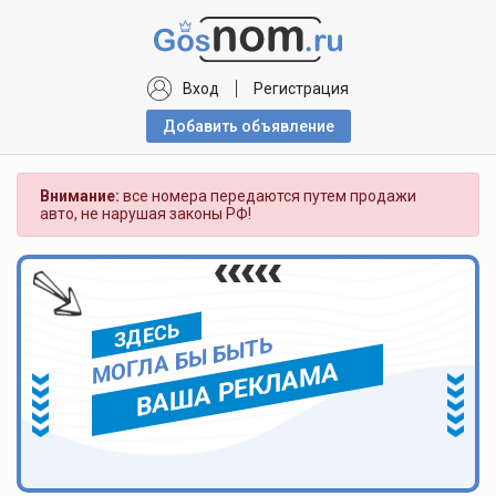
Вход
Регистрация
Добавить объявлениe
Внимание:
все номера передаются путем продажи
авто, не нарушая законы РФ!
ЗДЕСЬ
МОГЛА БЫ БЫТЬ
ВАША РЕКЛАМА