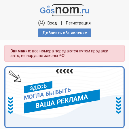
Вход
Регистрация
Добавить объявлениe
Внимание:
все номера передаются путем продажи
авто, не нарушая законы РФ!
ЗДЕСЬ
МОГЛА БЫ БЫТЬ
ВАША РЕКЛАМА