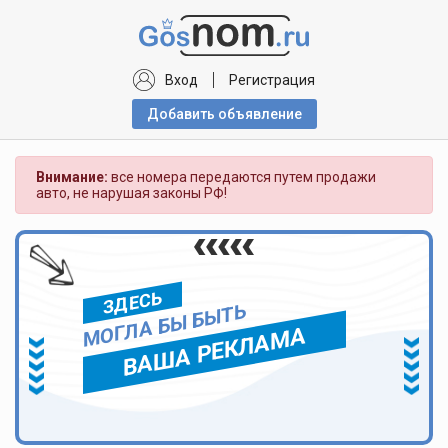
Вход
Регистрация
Добавить объявлениe
Внимание:
все номера передаются путем продажи
авто, не нарушая законы РФ!
ЗДЕСЬ
МОГЛА БЫ БЫТЬ
ВАША РЕКЛАМА