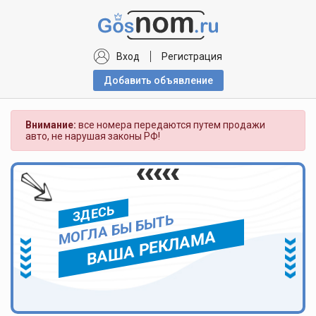
Вход
Регистрация
Добавить объявлениe
Внимание:
все номера передаются путем продажи
авто, не нарушая законы РФ!
ЗДЕСЬ
МОГЛА БЫ БЫТЬ
ВАША РЕКЛАМА