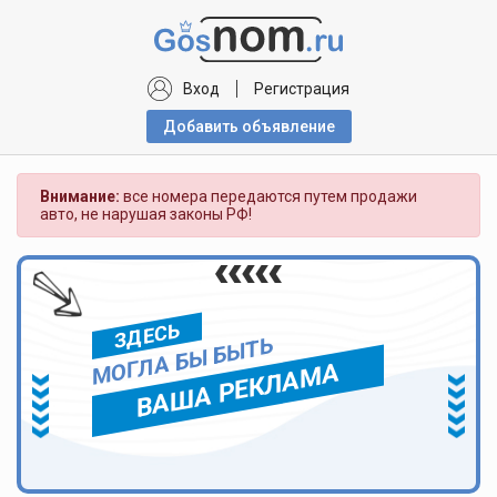
Вход
Регистрация
Добавить объявлениe
Внимание:
все номера передаются путем продажи
авто, не нарушая законы РФ!
ЗДЕСЬ
МОГЛА БЫ БЫТЬ
ВАША РЕКЛАМА