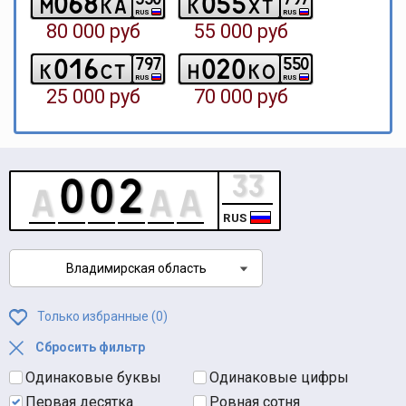
0
6
8
0
5
5
m
k
a
k
x
t
RUS
RUS
80 000 руб
55 000 руб
0
1
6
0
2
0
7
9
7
5
5
0
k
c
t
h
k
o
RUS
RUS
25 000 руб
70 000 руб
RUS
Владимирская область
Только избранные (
0
)
Сбросить фильтр
Одинаковые буквы
Одинаковые цифры
Первая десятка
Ровная сотня