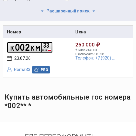
Расширенный поиск
Номер
Цена
250 000
0
0
2
3
3
k
k
m
+ расходы на
RUS
переоформление
Телефон: +7 (920) ...
23.07.26
Roma33
PRO
Купить автомобильные гос номера
*002** *