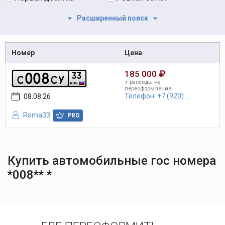
Расширенный поиск
Номер
Цена
185 000
0
0
8
3
3
c
c
y
+ расходы на
RUS
переоформление
Телефон: +7 (920) ...
08.08.26
Roma33
PRO
Купить автомобильные гос номера
*008** *