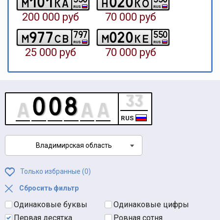
1
0
1
0
2
0
m
k
a
h
k
o
RUS
RUS
200 000 руб
70 000 руб
9
7
7
0
2
0
7
9
7
5
5
0
m
c
b
m
k
e
RUS
RUS
25 000 руб
70 000 руб
RUS
Владимирская область
Только избранные (
0
)
Сбросить фильтр
Одинаковые буквы
Одинаковые цифры
Первая десятка
Ровная сотня