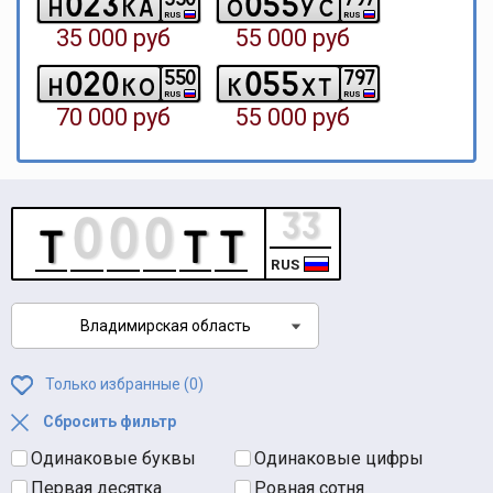
0
2
3
0
5
5
h
k
a
o
y
c
RUS
RUS
35 000 руб
55 000 руб
0
2
0
0
5
5
5
5
0
7
9
7
h
k
o
k
x
t
RUS
RUS
70 000 руб
55 000 руб
RUS
Владимирская область
Только избранные (
0
)
Сбросить фильтр
Одинаковые буквы
Одинаковые цифры
Первая десятка
Ровная сотня