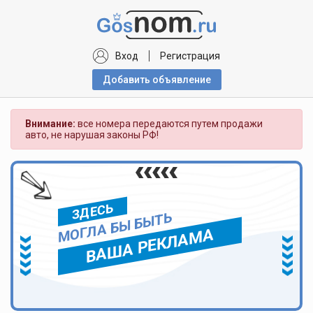
Вход
Регистрация
Добавить объявлениe
Внимание:
все номера передаются путем продажи
авто, не нарушая законы РФ!
ЗДЕСЬ
МОГЛА БЫ БЫТЬ
ВАША РЕКЛАМА