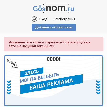
Вход
Регистрация
Добавить объявлениe
Внимание:
все номера передаются путем продажи
авто, не нарушая законы РФ!
ЗДЕСЬ
МОГЛА БЫ БЫТЬ
ВАША РЕКЛАМА