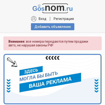
Вход
Регистрация
Добавить объявлениe
Внимание:
все номера передаются путем продажи
авто, не нарушая законы РФ!
ЗДЕСЬ
МОГЛА БЫ БЫТЬ
ВАША РЕКЛАМА