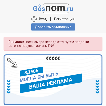
Вход
Регистрация
Добавить объявлениe
Внимание:
все номера передаются путем продажи
авто, не нарушая законы РФ!
ЗДЕСЬ
МОГЛА БЫ БЫТЬ
ВАША РЕКЛАМА