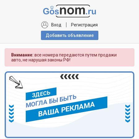
Вход
Регистрация
Добавить объявлениe
Внимание:
все номера передаются путем продажи
авто, не нарушая законы РФ!
ЗДЕСЬ
МОГЛА БЫ БЫТЬ
ВАША РЕКЛАМА